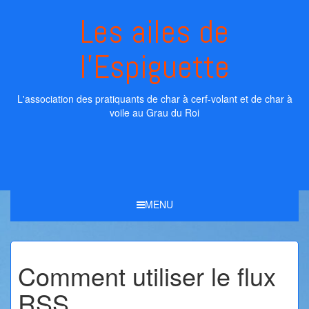
Skip
Les ailes de
to
content
l'Espiguette
L'association des pratiquants de char à cerf-volant et de char à
voile au Grau du Roi
MENU
Comment utiliser le flux
RSS