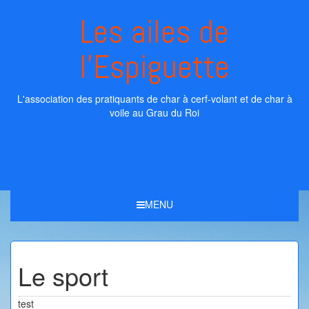
Skip
Les ailes de
to
content
l'Espiguette
L'association des pratiquants de char à cerf-volant et de char à
voile au Grau du Roi
MENU
Le sport
test