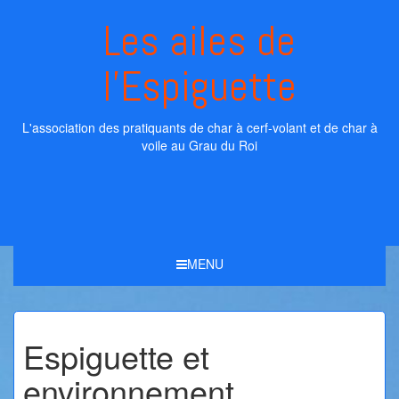
Skip
Les ailes de
to
content
l'Espiguette
L'association des pratiquants de char à cerf-volant et de char à
voile au Grau du Roi
MENU
Espiguette et
environnement