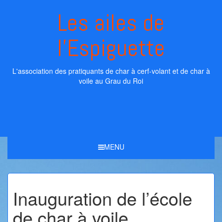
Skip
Les ailes de
to
content
l'Espiguette
L'association des pratiquants de char à cerf-volant et de char à
voile au Grau du Roi
MENU
Inauguration de l’école
de char à voile