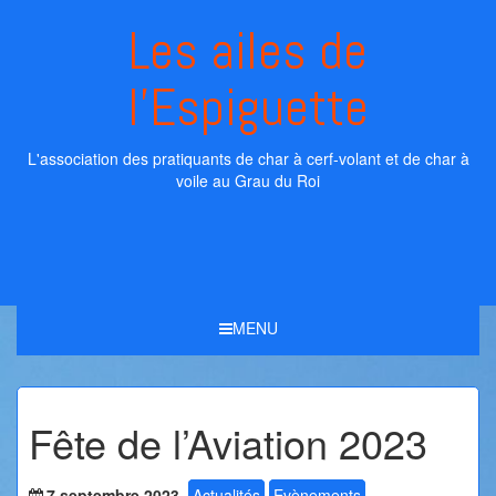
Skip
Les ailes de
to
content
l'Espiguette
L'association des pratiquants de char à cerf-volant et de char à
voile au Grau du Roi
MENU
Fête de l’Aviation 2023
7 septembre 2023
Actualités
Evènements