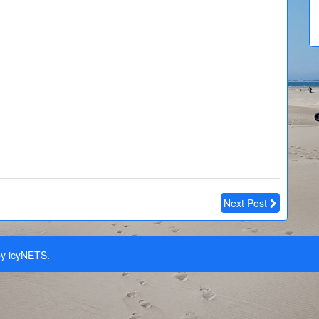
Next Post
y icyNETS.