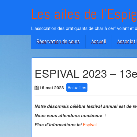
Skip
Les ailes de l'Espi
to
content
L'association des pratiquants de char à cerf-volant et 
Réservation de cours
Accueil
Associat
ESPIVAL 2023 – 13e
16 mai 2023
Actualités
Notre désormais célèbre festival annuel est de re
Nous vous attendons nombreux
!!
Plus d’informations ici
Espival