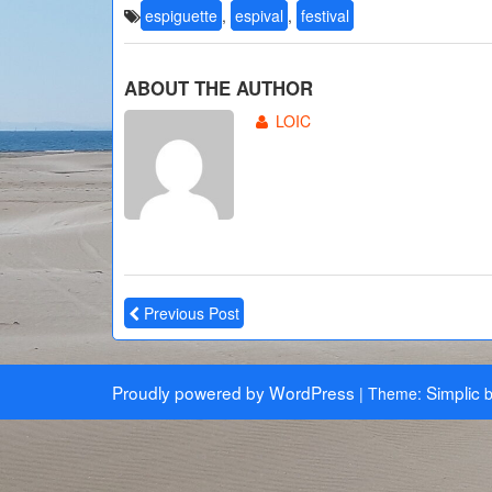
espiguette
,
espival
,
festival
ABOUT THE AUTHOR
LOIC
Previous Post
Proudly powered by WordPress
Simplic
|
Theme:
b