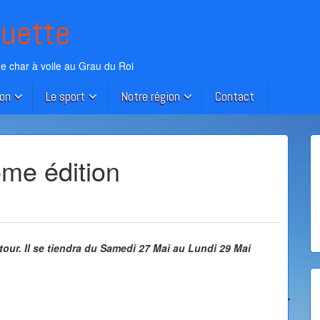
guette
de char à voile au Grau du Roi
ion
Le sport
Notre région
Contact
me édition
tour. Il se tiendra du Samedi 27 Mai au Lundi 29 Mai