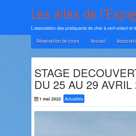
Skip
Les ailes de l'Espi
to
content
L'association des pratiquants de char à cerf-volant et 
Réservation de cours
Accueil
Associat
STAGE DECOUVERT
DU 25 AU 29 AVRIL
1 mai 2022
Actualités