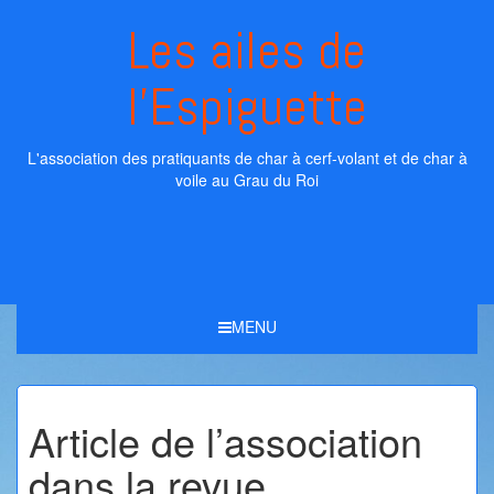
Skip
Les ailes de
to
content
l'Espiguette
L'association des pratiquants de char à cerf-volant et de char à
voile au Grau du Roi
MENU
Article de l’association
dans la revue